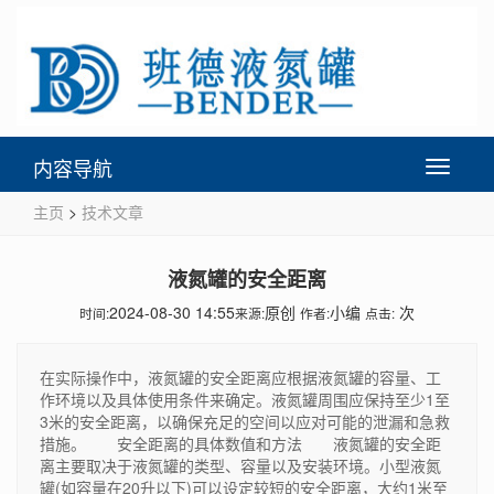
内容导航
Toggle
navigati
主页
>
技术文章
液氮罐的安全距离
2024-08-30 14:55
原创
小编
次
时间:
来源:
作者:
点击:
在实际操作中，液氮罐的安全距离应根据液氮罐的容量、工
作环境以及具体使用条件来确定。液氮罐周围应保持至少1至
3米的安全距离，以确保充足的空间以应对可能的泄漏和急救
措施。 安全距离的具体数值和方法 液氮罐的安全距
离主要取决于液氮罐的类型、容量以及安装环境。小型液氮
罐(如容量在20升以下)可以设定较短的安全距离，大约1米至