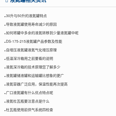
.
30升与50升的液氮罐特点
.
导致液氮罐使用寿命减少的原因
.
如何将罐中多余的液氮转移到少量液氮罐中呢
.
DS-175-215液氮罐产品参数及性能
.
自增压液氮罐液氮气化增压原理
.
低温深冷箱用之前要看的说明
.
液氮深冷箱的技术原理您了解多少
.
液氮罐储液罐和运输罐比想象的更广
.
液氮容器广泛应用，保温性能再次提高
.
广口液氮罐有什么优点特点呢
.
液氮杜瓦瓶要注意点是什么
.
杜瓦瓶使用前供气系统四检查