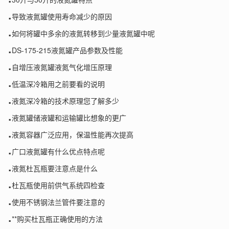
.
导致液氮罐使用寿命减少的原因
.
如何将罐中多余的液氮转移到少量液氮罐中呢
.
DS-175-215液氮罐产品参数及性能
.
自增压液氮罐液氮气化增压原理
.
低温深冷箱用之前要看的说明
.
液氮深冷箱的技术原理您了解多少
.
液氮罐储液罐和运输罐比想象的更广
.
液氮容器广泛应用，保温性能再次提高
.
广口液氮罐有什么优点特点呢
.
液氮杜瓦瓶要注意点是什么
.
杜瓦瓶使用前供气系统四检查
.
使用不锈钢法兰管件要注意的
.
**购买杜瓦瓶正确使用的方法