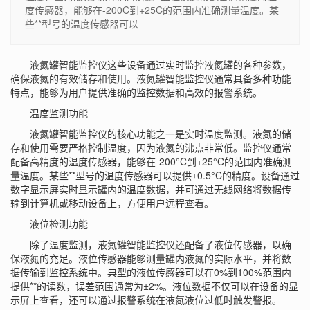
度传感器，能够在-200C到+25C的范围内准确测量温度。某
些**型号的温度传感器可以
液氮罐智能监控仪这些设备通过实时监控液氮罐的各种参数，
确保液氮的有效储存和使用。液氮罐智能监控仪通常具备多种功能
特点，能够为用户提供准确的监控数据和高效的报警系统。
温度监测功能
液氮罐智能监控仪的核心功能之一是实时温度监测。液氮的储
存和使用需要严格控制温度，因为液氮的沸点非常低。监控仪通常
配备高精度的温度传感器，能够在-200°C到+25°C的范围内准确测
量温度。某些**型号的温度传感器可以提供±0.5°C的精度。设备通过
数字显示屏实时显示罐内的温度数据，并可通过无线网络将数据传
输到计算机或移动设备上，方便用户远程查看。
液位检测功能
除了温度监测，液氮罐智能监控仪还配备了液位传感器，以确
保液氮的充足。液位传感器能够测量罐内液氮的实际水平，并将数
据传输到监控系统中。典型的液位传感器可以在0%到100%范围内
提供**的读数，误差范围通常为±2%。液位数据不仅可以在设备的显
示屏上查看，还可以通过报警系统在液氮液位过低时触发警报。