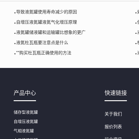
.
.
导致液氮罐使用寿命减少的原因
.
.
自增压液氮罐液氮气化增压原理
.
.
液氮罐储液罐和运输罐比想象的更广
.
.
液氮杜瓦瓶要注意点是什么
.
.
**购买杜瓦瓶正确使用的方法
产品中心
快速链接
储存型液氮罐
关于我们
自增压液氮罐
报价列表
气相液氮罐