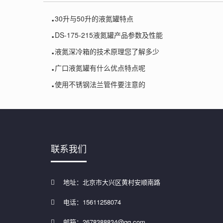
.
30升与50升的液氮罐特点
.
DS-175-215液氮罐产品参数及性能
.
液氮深冷箱的技术原理您了解多少
.
广口液氮罐有什么优点特点呢
.
使用不锈钢法兰管件要注意的
联系我们
地址：北京市大兴区黄村安顺南路
电话：15611258074
邮箱：2678388834@qq.com