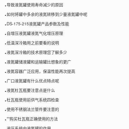
.
导致液氮罐使用寿命减少的原因
.
如何将罐中多余的液氮转移到少量液氮罐中呢
.
DS-175-215液氮罐产品参数及性能
.
自增压液氮罐液氮气化增压原理
.
低温深冷箱用之前要看的说明
.
液氮深冷箱的技术原理您了解多少
.
液氮罐储液罐和运输罐比想象的更广
.
液氮容器广泛应用，保温性能再次提高
.
广口液氮罐有什么优点特点呢
.
液氮杜瓦瓶要注意点是什么
.
杜瓦瓶使用前供气系统四检查
.
使用不锈钢法兰管件要注意的
.
**购买杜瓦瓶正确使用的方法
.
液压系统中液氮罐的作用