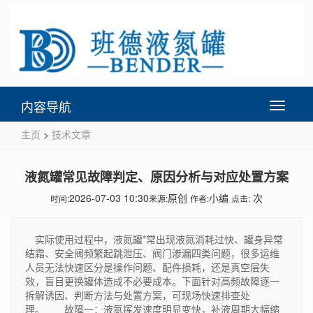
内容导航
Toggle
navigati
主页
>
技术文章
液氮罐常见故障判定、原因分析与对应处置方案
2026-07-03 10:30
原创
小编
次
时间:
来源:
作者:
点击:
实际使用过程中，液氮罐*常出现液氮消耗过快、罐身异常
结霜、安全阀频繁起跳泄压、阀门渗漏四类问题，很多运维
人员无法快速区分是操作问题、配件损耗，还是真空层失
效，盲目更换罐体造成不必要成本。下面针对高频故障逐一
拆解诱因、判断方法与处置方案，可现场快速排查处
理。 故障一：液氮挥发速度明显变快，补液周期大幅缩