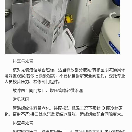
排查与处置
核对充装液位是否超标，适当释放部分液氮;转移至阴凉通风环
境静置观察;若依旧频繁起跳，不要私自拆解安全阀铅封，委托专业
人员校验压力、检修阀门组件。
故障四：阀门接口、增压管路轻微渗漏
常见诱因
管路螺纹生料带老化、装配松动;低温工况下密封 O 圈冷缩硬
化，密封不严;接口处水汽反复结冰融胀，造成螺纹配合间隙变大。
排查与处置
排空罐内压力、待温度回升后，适度紧固螺纹接头;老化密封件