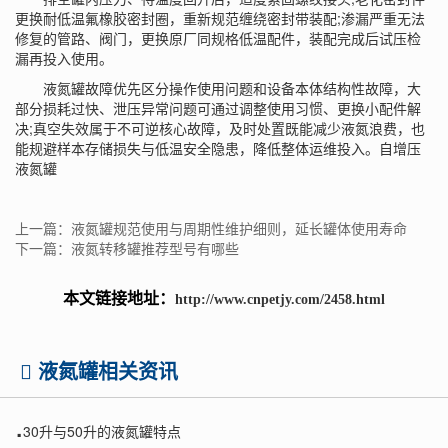
更换耐低温氟橡胶密封圈，重新规范缠绕密封带装配;渗漏严重无法
修复的管路、阀门，更换原厂同规格低温配件，装配完成后试压检
漏再投入使用。
液氮罐故障优先区分操作使用问题和设备本体结构性故障，大
部分损耗过快、泄压异常问题可通过调整使用习惯、更换小配件解
决;真空失效属于不可逆核心故障，及时处置既能减少液氮浪费，也
能规避样本存储损失与低温安全隐患，降低整体运维投入。
自增压
液氮罐
上一篇：液氮罐规范使用与周期性维护细则，延长罐体使用寿命
下一篇：液氮转移罐推荐型号有哪些
本文链接地址：
http://www.cnpetjy.com/2458.html
液氮罐相关资讯
.
30升与50升的液氮罐特点