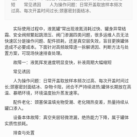
短 常见诱因 人为操作问题：日常开盖取放样本频次
过高、每次开盖时间过长;颈塞密封面结冰、
实际使用过程中，液氮罐*常出现液氮消耗过快、罐身异常结
霜、安全阀频繁起跳泄压、阀门渗漏四类问题，很多运维人员无法
快速区分是操作问题、配件损耗，还是真空层失效，盲目更换罐体
造成不必要成本。下面针对高频故障逐一拆解诱因、判断方法与处
置方案，可现场快速排查处理。
故障一：液氮挥发速度明显变快，补液周期大幅缩短
常见诱因
人为操作问题：日常开盖取放样本频次过高、每次开盖时间过
长;颈塞密封面结冰、杂物卡阻，闭合不严持续进热;罐体长期放在高
温、暴晒环境，环境温度抬升蒸发速率。
配件老化：颈塞保温填充物受潮、老化隔热变差，热量持续从
罐口渗入。
设备本体故障：真空夹层轻微泄漏，绝热能力下降，属于罐体
实质性损耗。
排查与处置