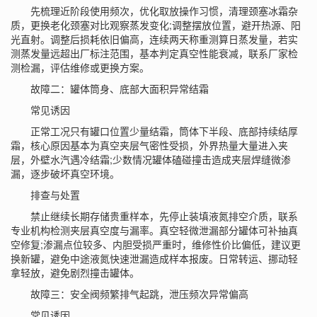
先梳理近阶段使用频次，优化取放操作习惯，清理颈塞冰霜杂
质，更换老化颈塞对比观察蒸发变化;调整摆放位置，避开热源、阳
光直射。调整后损耗依旧偏高，连续两天称重测算日蒸发量，若实
测蒸发量远超出厂标注范围，基本判定真空性能衰减，联系厂家检
测检漏，评估维修或更换方案。
故障二：罐体筒身、底部大面积异常结霜
常见诱因
正常工况只有罐口位置少量结霜，筒体下半段、底部持续结厚
霜，核心原因基本为真空夹层气密性受损，外界热量大量进入夹
层，外壁水汽遇冷结霜;少数情况罐体磕碰撞击造成夹层焊缝微渗
漏，逐步破坏真空环境。
排查与处置
禁止继续长期存储贵重样本，先停止装填液氮排空介质，联系
专业机构检测夹层真空度与漏率。真空轻微泄漏部分罐体可补抽真
空修复;渗漏点位较多、内胆受损严重时，维修性价比偏低，建议更
换新罐，避免中途液氮快速泄漏造成样本报废。日常转运、挪动轻
拿轻放，避免剧烈撞击罐体。
故障三：安全阀频繁排气起跳，泄压频次异常偏高
常见诱因