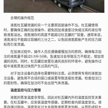
合理的操作规范
液氮杜瓦罐泄漏的另一个主要原因是操作不当。杜瓦罐使用
时，要确保正确的加液操作，避免因加液速度过快或过高的液位导
致液氮溢出。液氮储存的高度不能超过杜瓦罐的**容量，通常来说，
液氮液位不能超过容器的三分之二，以免因液氮膨胀产生的压力超
标而引发泄漏。
在加液过程中，操作人员应遵循缓慢加注的原则，确保每次加
注的液氮量不超过0.5升/分钟。急速加注会导致压力不稳定，增加泄
漏的风险。同时，杜瓦罐应放置在通风良好的环境中，避免操作过
程中液氮蒸发过快而产生过高的气压。
对于加注设备的选择也需要特别注意。必须使用专用的液氮加
注设备，避免用不合适的接口或装置导致连接处泄漏。检查加注口
的密封性，确保在加注时不会出现气体泄漏。
温度监控与压力管理
液氮的蒸发温度非常低，因此对杜瓦罐内外的温度监控至关重
要。在杜瓦罐中，应安装温度传感器，定期检查内部温度变化。液
氮存储过程中，温度变化过大会导致液氮蒸发加剧，从而形成较大