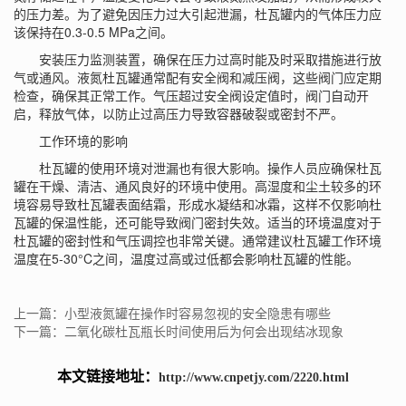
的压力差。为了避免因压力过大引起泄漏，杜瓦罐内的气体压力应
该保持在0.3-0.5 MPa之间。
安装压力监测装置，确保在压力过高时能及时采取措施进行放
气或通风。液氮杜瓦罐通常配有安全阀和减压阀，这些阀门应定期
检查，确保其正常工作。气压超过安全阀设定值时，阀门自动开
启，释放气体，以防止过高压力导致容器破裂或密封不严。
工作环境的影响
杜瓦罐的使用环境对泄漏也有很大影响。操作人员应确保杜瓦
罐在干燥、清洁、通风良好的环境中使用。高湿度和尘土较多的环
境容易导致杜瓦罐表面结霜，形成水凝结和冰霜，这样不仅影响杜
瓦罐的保温性能，还可能导致阀门密封失效。适当的环境温度对于
杜瓦罐的密封性和气压调控也非常关键。通常建议杜瓦罐工作环境
温度在5-30°C之间，温度过高或过低都会影响杜瓦罐的性能。
上一篇：小型液氮罐在操作时容易忽视的安全隐患有哪些
下一篇：二氧化碳杜瓦瓶长时间使用后为何会出现结冰现象
本文链接地址：
http://www.cnpetjy.com/2220.html