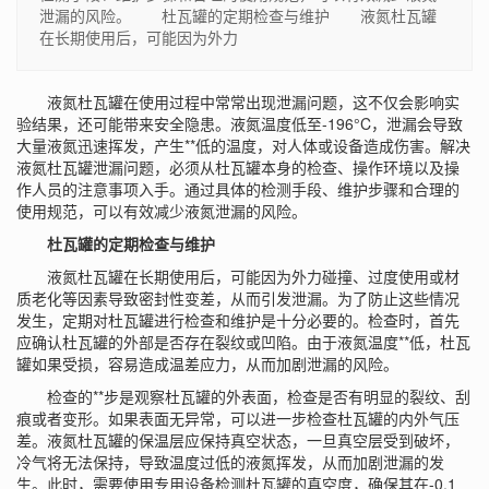
泄漏的风险。 杜瓦罐的定期检查与维护 液氮杜瓦罐
在长期使用后，可能因为外力
液氮杜瓦罐在使用过程中常常出现泄漏问题，这不仅会影响实
验结果，还可能带来安全隐患。液氮温度低至-196°C，泄漏会导致
大量液氮迅速挥发，产生**低的温度，对人体或设备造成伤害。解决
液氮杜瓦罐泄漏问题，必须从杜瓦罐本身的检查、操作环境以及操
作人员的注意事项入手。通过具体的检测手段、维护步骤和合理的
使用规范，可以有效减少液氮泄漏的风险。
杜瓦罐的定期检查与维护
液氮杜瓦罐在长期使用后，可能因为外力碰撞、过度使用或材
质老化等因素导致密封性变差，从而引发泄漏。为了防止这些情况
发生，定期对杜瓦罐进行检查和维护是十分必要的。检查时，首先
应确认杜瓦罐的外部是否存在裂纹或凹陷。由于液氮温度**低，杜瓦
罐如果受损，容易造成温差应力，从而加剧泄漏的风险。
检查的**步是观察杜瓦罐的外表面，检查是否有明显的裂纹、刮
痕或者变形。如果表面无异常，可以进一步检查杜瓦罐的内外气压
差。液氮杜瓦罐的保温层应保持真空状态，一旦真空层受到破坏，
冷气将无法保持，导致温度过低的液氮挥发，从而加剧泄漏的发
生。此时，需要使用专用设备检测杜瓦罐的真空度，确保其在-0.1