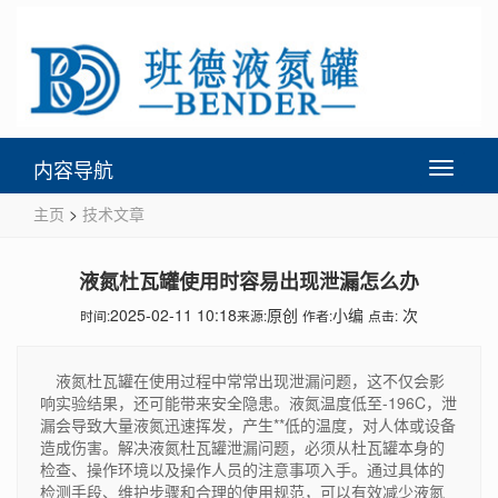
内容导航
Toggle
navigati
主页
>
技术文章
液氮杜瓦罐使用时容易出现泄漏怎么办
2025-02-11 10:18
原创
小编
次
时间:
来源:
作者:
点击:
液氮杜瓦罐在使用过程中常常出现泄漏问题，这不仅会影
响实验结果，还可能带来安全隐患。液氮温度低至-196C，泄
漏会导致大量液氮迅速挥发，产生**低的温度，对人体或设备
造成伤害。解决液氮杜瓦罐泄漏问题，必须从杜瓦罐本身的
检查、操作环境以及操作人员的注意事项入手。通过具体的
检测手段、维护步骤和合理的使用规范，可以有效减少液氮