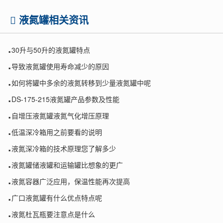
液氮罐相关资讯
.
30升与50升的液氮罐特点
.
导致液氮罐使用寿命减少的原因
.
如何将罐中多余的液氮转移到少量液氮罐中呢
.
DS-175-215液氮罐产品参数及性能
.
自增压液氮罐液氮气化增压原理
.
低温深冷箱用之前要看的说明
.
液氮深冷箱的技术原理您了解多少
.
液氮罐储液罐和运输罐比想象的更广
.
液氮容器广泛应用，保温性能再次提高
.
广口液氮罐有什么优点特点呢
.
液氮杜瓦瓶要注意点是什么