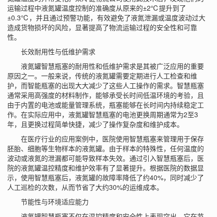
运输过程中液氮罐温度控制的准确度从原来的±2℃提升到了
±0.3℃，并且通过预警功能，有效避免了液氮泄漏或温度波动过大
造成货物损坏的风险，显著提高了物流运输过程的安全性和可靠
性。
长效耐用性与低维护需求
液氮罐智慧瓶塞的耐用性和低维护需求是其被广泛应用的重要
原因之一。一般来说，传统的液氮罐需要定期进行人工检查和维
护，而智能瓶塞的出现大大减少了这些人工操作的需求。智慧瓶塞
通常采用高强度的材料制作，能够承受长时间低温环境的考验，且
由于内置的电池或能量管理系统，瓶塞能够在长时间内持续稳定工
作。在实际应用中，液氮罐智慧瓶塞的电池更换周期通常为2至3
年，且更换过程简单快捷，减少了操作复杂度和维护成本。
在医疗行业的应用案例中，医院使用智慧瓶塞来管理用于保存
胚胎、细胞等生物样本的液氮罐。由于样本的特殊性，任何温度的
波动或液氮的泄漏都可能导致样本失效。通过引入智慧瓶塞后，医
院的液氮罐温控精度和维护效率有了显著提升。根据医院的数据显
示，使用智慧瓶塞后，液氮罐的故障率降低了约40%，同时减少了
人工巡检的次数，从而节省了大约30%的运维成本。
节能性与环境适应能力
液氮罐智慧瓶塞不仅在温控精度和安全性上表现突出，它在节