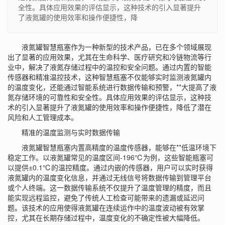
全性。具体应用效果的评估显示，这种技术的引入显著提升
了液氮罐的使用效率和操作便捷性，降
液氮罐智慧瓶塞作为一种新型的技术产品，已在多个领域展现
出了显著的应用效果，尤其在生命科学、医疗研究和冷链物流等行
业中，解决了液氮存储过程中的温控和安全问题。通过内置的智能
传感器和精准温控技术，这种智慧瓶塞不仅能够实时监测液氮罐内
的温度变化，还能通过智能系统进行数据传输和预警，**大提高了液
氮存储环境的可靠性和安全性。具体应用效果的评估显示，这种技
术的引入显著提升了液氮罐的使用效率和操作便捷性，降低了潜在
风险和人工管理成本。
精准的温度监测与实时数据传输
液氮罐智慧瓶塞内置高精度的温度传感器，能够在**低温环境下
稳定工作。以液氮罐常见的温度区间-196℃为例，这些智能瓶塞可
以提供±0.1℃的温控精度。通过内嵌的传感器，用户可以实时获得
液氮罐内的温度变化信息，并通过无线信号将数据传输到管理平台
或个人终端。这一数据传输系统不仅提升了温度管理的精度，而且
能实现远程监控，避免了传统人工检查可能带来的遗漏或延迟问
题。该技术的应用使得液氮罐在连续运作中的温度波动被有效掌
控，尤其在长期存储过程中，温度变化的不确定性被大幅降低。