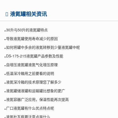
液氮罐相关资讯
.
30升与50升的液氮罐特点
.
导致液氮罐使用寿命减少的原因
.
如何将罐中多余的液氮转移到少量液氮罐中呢
.
DS-175-215液氮罐产品参数及性能
.
自增压液氮罐液氮气化增压原理
.
低温深冷箱用之前要看的说明
.
液氮深冷箱的技术原理您了解多少
.
液氮罐储液罐和运输罐比想象的更广
.
液氮容器广泛应用，保温性能再次提高
.
广口液氮罐有什么优点特点呢
.
液氮杜瓦瓶要注意点是什么