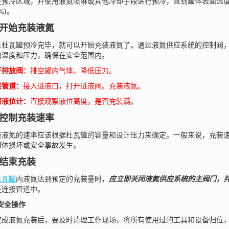
在预冷区域，并使用液氮喷淋或其他冷却手段进行预冷，直到罐体表面温
%)。
开始充装液氮
瓦罐预冷完毕，就可以开始充装液氮了。通过液氮供应系统的控制阀，
的温度和压力，确保在安全范围内。
开排放阀：
排空罐内气体，降低压力。
接管道：
接入进液口，打开进液阀。充装液氮。
察液位计：
直接观察液位高度，是否充装满。
控制充装速率
氮的速率应该根据杜瓦罐的容量和设计压力来确定。一般来说，充装速率
罐体损坏或安全事故发生。
结束充装
杜瓦罐
内液氮达到预定的充装量时，
应立即关闭液氮供应系统的主阀门，
在连接管道中。
安全操作
液氮充装后，要及时清理工作现场，将所有使用过的工具和设备归位，