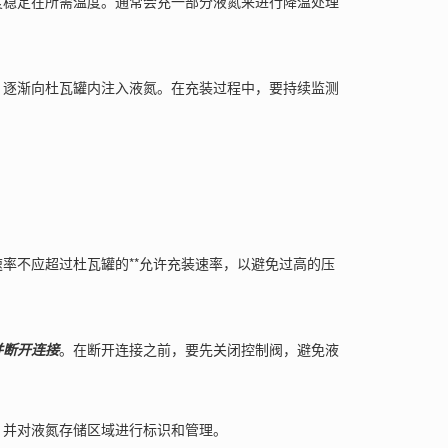
度稳定在所需温度。通常会充一部分液氮来进行降温处理
逐渐向杜瓦罐内注入液氮。在充装过程中，要持续监测
不应超过杜瓦罐的**允许充装速率，以避免过高的压
并断开连接
。在断开连接之前，要先关闭控制阀，避免液
并对液氮存储区域进行标识和管理。