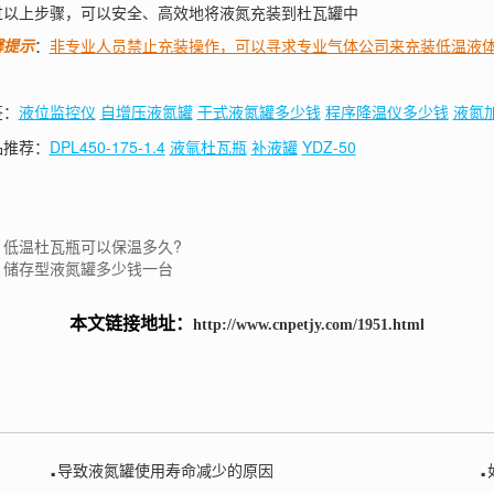
上步骤，可以安全、高效地将液氮充装到杜瓦罐中
馨提示
：
非专业人员禁止充装操作，可以寻求专业气体公司来充装低温液
：
液位监控仪
干式液氮罐多少钱
程序降温仪多少钱
液氮
自增压液氮罐
推荐：
DPL450-175-1.4
液氩杜瓦瓶
补液罐
YDZ-50
：低温杜瓦瓶可以保温多久?
：储存型液氮罐多少钱一台
本文链接地址：
http://www.cnpetjy.com/1951.html
.
.
导致液氮罐使用寿命减少的原因