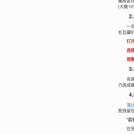
罐放置
(大概10
2.
一旦杜
杜瓦罐
打
连
观
3.
充装液
力造成
4.
当
氮残留
*后
在完成