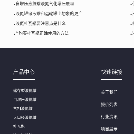
.
.
自增压液氮罐液氮气化增压原理
.
.
液氮罐储液罐和运输罐比想象的更广
.
.
液氮杜瓦瓶要注意点是什么
.
.
**购买杜瓦瓶正确使用的方法
产品中心
快速链接
储存型液氮罐
关于我们
自增压液氮罐
报价列表
气相液氮罐
行业资讯
大口径液氮罐
杜瓦瓶
项目展示