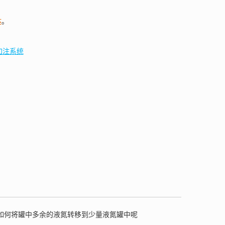
体
。
加注系统
如何将罐中多余的液氮转移到少量液氮罐中呢