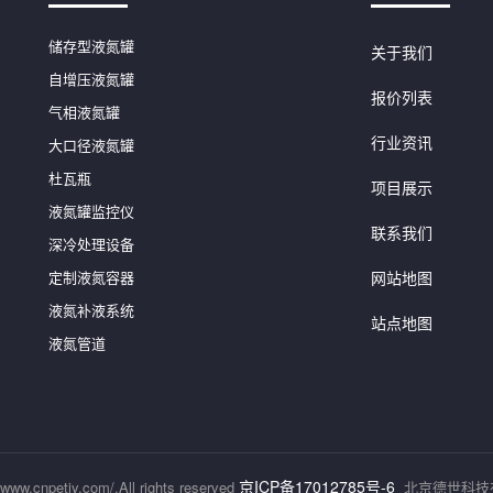
储存型液氮罐
关于我们
自增压液氮罐
报价列表
气相液氮罐
行业资讯
大口径液氮罐
杜瓦瓶
项目展示
液氮罐监控仪
联系我们
深冷处理设备
定制液氮容器
网站地图
液氮补液系统
站点地图
液氮管道
京ICP备17012785号-6
www.cnpetjy.com/,All rights reserved
北京德世科技