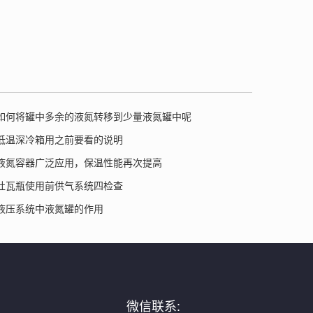
如何将罐中多余的液氮转移到少量液氮罐中呢
低温深冷箱用之前要看的说明
液氮容器广泛应用，保温性能再次提高
杜瓦瓶使用前供气系统四检查
液压系统中液氮罐的作用
微信联系: