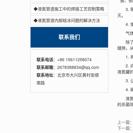
**部、
◆液氮管道施工中的焊接工艺控制策略
3. 
灭。
◆液氮管道内部结冰问题的解决方法
4. 
气体
联系我们
除了使
缝隙，
1. 
联系电话
：+86 15611258074
2. 
联系邮箱
：2678388834@qq.com
液氮罐
联系地址
：北京市大兴区黄村安顺
3. 
南路
4. 
液氮罐
的杀菌
上一篇
下一篇