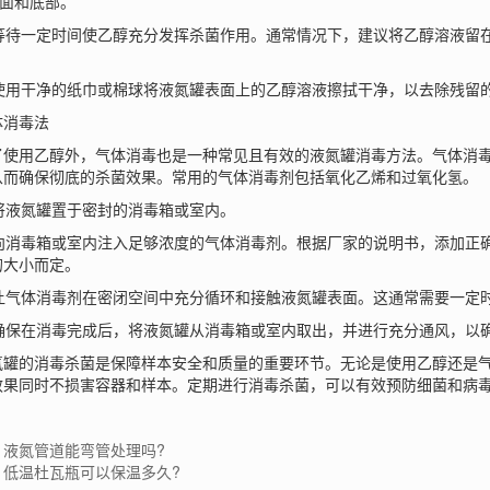
侧面和底部。
等待一定时间使乙醇充分发挥杀菌作用。通常情况下，建议将乙醇溶液留在
使用干净的纸巾或棉球将液氮罐表面上的乙醇溶液擦拭干净，以去除残留
消毒法
用乙醇外，气体消毒也是一种常见且有效的液氮罐消毒方法。气体消毒
从而确保彻底的杀菌效果。常用的气体消毒剂包括氧化乙烯和过氧化氢。
将液氮罐置于密封的消毒箱或室内。
向消毒箱或室内注入足够浓度的气体消毒剂。根据厂家的说明书，添加正
的大小而定。
让气体消毒剂在密闭空间中充分循环和接触液氮罐表面。这通常需要一定
确保在消毒完成后，将液氮罐从消毒箱或室内取出，并进行充分通风，以
的消毒杀菌是保障样本安全和质量的重要环节。无论是使用乙醇还是气
效果同时不损害容器和样本。定期进行消毒杀菌，可以有效预防细菌和病
：液氮管道能弯管处理吗?
：低温杜瓦瓶可以保温多久?