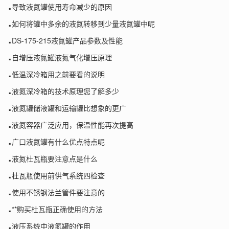
.
导致液氮罐使用寿命减少的原因
.
如何将罐中多余的液氮转移到少量液氮罐中呢
.
DS-175-215液氮罐产品参数及性能
.
自增压液氮罐液氮气化增压原理
.
低温深冷箱用之前要看的说明
.
液氮深冷箱的技术原理您了解多少
.
液氮罐储液罐和运输罐比想象的更广
.
液氮容器广泛应用，保温性能再次提高
.
广口液氮罐有什么优点特点呢
.
液氮杜瓦瓶要注意点是什么
.
杜瓦瓶使用前供气系统四检查
.
使用不锈钢法兰管件要注意的
.
**购买杜瓦瓶正确使用的方法
.
液压系统中液氮罐的作用