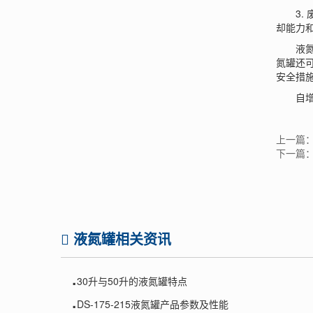
3. 
却能力
液
氮罐还
安全措
自
上一篇
下一篇
液氮罐相关资讯
.
30升与50升的液氮罐特点
.
DS-175-215液氮罐产品参数及性能