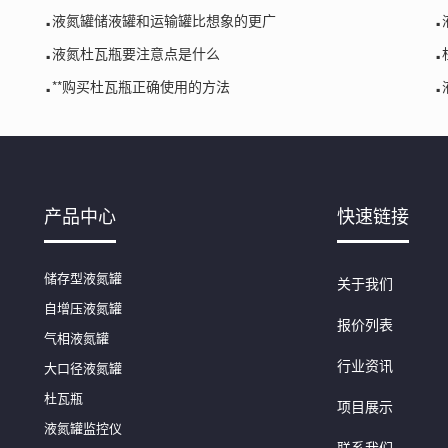
.
.
液氮罐储液罐和运输罐比想象的更广
.
.
液氮杜瓦瓶要注意点是什么
.
.
**购买杜瓦瓶正确使用的方法
产品中心
快速链接
储存型液氮罐
关于我们
自增压液氮罐
报价列表
气相液氮罐
行业资讯
大口径液氮罐
杜瓦瓶
项目展示
液氮罐监控仪
联系我们