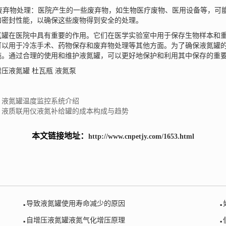
废弃物处理：医院产生的一些废弃物，如生物医疗废物、医用设备等，可
和密封性能，以确保这些废物得到安全的处理。
氮罐
在医院中具有重要的作用。它们在医学实验室中用于保存生物样本和
可以用于冷冻手术、药物保存和废弃物处理等其他方面。为了确保液氮罐
施。通过合理的使用和维护液氮罐，可以更好地保护和利用其中保存的重
增压液氮罐
杜瓦瓶
液氮泵
：液氮罐温度监控系统介绍
：液质联用仪液氮补给罐的成本构成与趋势
本文链接地址：
http://www.cnpetjy.com/1653.html
.
.
导致液氮罐使用寿命减少的原因
.
.
自增压液氮罐液氮气化增压原理