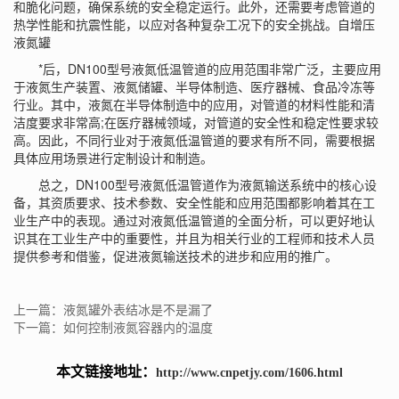
和脆化问题，确保系统的安全稳定运行。此外，还需要考虑管道的
热学性能和抗震性能，以应对各种复杂工况下的安全挑战。
自增压
液氮罐
*后，DN100型号
液氮低温管道
的应用范围非常广泛，主要应用
于液氮生产装置、液氮储罐、半导体制造、医疗器械、食品冷冻等
行业。其中，液氮在半导体制造中的应用，对管道的材料性能和清
洁度要求非常高;在医疗器械领域，对管道的安全性和稳定性要求较
高。因此，不同行业对于液氮低温管道的要求有所不同，需要根据
具体应用场景进行定制设计和制造。
总之，DN100型号液氮低温管道作为液氮输送系统中的核心设
备，其资质要求、技术参数、安全性能和应用范围都影响着其在工
业生产中的表现。通过对液氮低温管道的全面分析，可以更好地认
识其在工业生产中的重要性，并且为相关行业的工程师和技术人员
提供参考和借鉴，促进液氮输送技术的进步和应用的推广。
上一篇：液氮罐外表结冰是不是漏了
下一篇：如何控制液氮容器内的温度
本文链接地址：
http://www.cnpetjy.com/1606.html