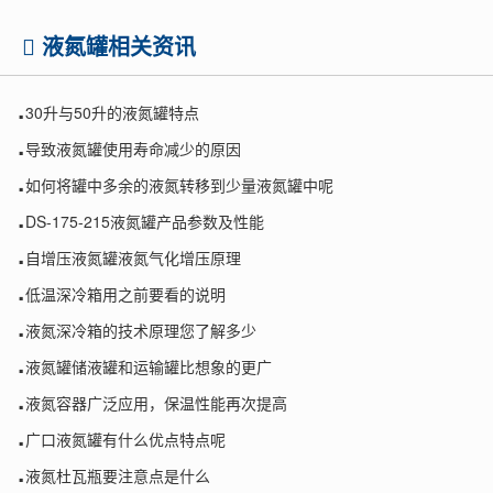
液氮罐相关资讯
.
30升与50升的液氮罐特点
.
导致液氮罐使用寿命减少的原因
.
如何将罐中多余的液氮转移到少量液氮罐中呢
.
DS-175-215液氮罐产品参数及性能
.
自增压液氮罐液氮气化增压原理
.
低温深冷箱用之前要看的说明
.
液氮深冷箱的技术原理您了解多少
.
液氮罐储液罐和运输罐比想象的更广
.
液氮容器广泛应用，保温性能再次提高
.
广口液氮罐有什么优点特点呢
.
液氮杜瓦瓶要注意点是什么