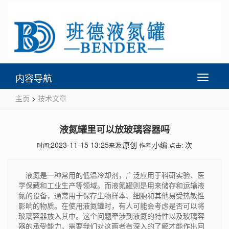
内容导航
Toggle
navigati
主页
>
技术文章
液氮罐里可以放玻璃容器吗
2023-11-15 13:25
原创
小编
次
时间:
来源:
作者:
点击:
液氮是一种常用的低温冷却剂，广泛应用于科研实验、医
学保藏和工业生产等领域。而液氮罐则是用来储存和运输液
氮的设备，通常用于保存生物样本、细胞和其他易受热敏性
影响的物质。在使用液氮罐时，有人可能会考虑是否可以将
玻璃容器放入其中。这个问题牵涉到液氮的特性以及玻璃容
器的承受能力，需要我们对这两者有深入的了解才能作出回