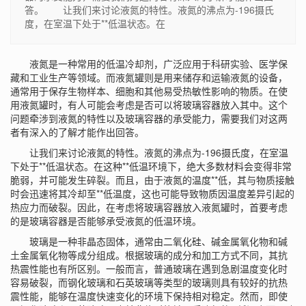
答。 让我们来讨论液氮的特性。液氮的沸点为-196摄氏
度，在室温下处于**低温状态。在
液氮是一种常用的低温冷却剂，广泛应用于科研实验、医学保
藏和工业生产等领域。而液氮罐则是用来储存和运输液氮的设备，
通常用于保存生物样本、细胞和其他易受热敏性影响的物质。在使
用
液氮罐
时，有人可能会考虑是否可以将玻璃容器放入其中。这个
问题牵涉到液氮的特性以及玻璃容器的承受能力，需要我们对这两
者有深入的了解才能作出回答。
让我们来讨论液氮的特性。液氮的沸点为-196摄氏度，在室温
下处于**低温状态。在这种**低温环境下，绝大多数材料会变得非常
脆弱，并可能发生碎裂。而且，由于液氮的温度**低，其与物质接触
时会迅速将其冷却至**低温度，这也可能导致物质因温度差异引起的
热应力而破裂。因此，在考虑将玻璃容器放入液氮罐时，首要考虑
的是玻璃容器是否能够承受液氮的低温环境。
玻璃是一种非晶态固体，通常由二氧化硅、碱金属氧化物和碱
土金属氧化物等成分组成。根据玻璃的成分和加工方式不同，其抗
热震性能也有所区别。一般而言，普通玻璃在遇到急剧温度变化时
容易破裂，而钢化玻璃和石英玻璃等类型的玻璃则具有较好的抗热
震性能，能够在温度快速变化的环境下保持相对稳定。然而，即使