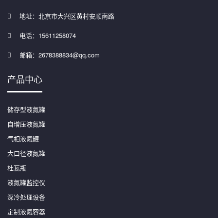
地址：北京市大兴区黄村安顺南路
电话：15611258074
邮箱：2678388834@qq.com
产品中心
储存型液氮罐
自增压液氮罐
气相液氮罐
大口径液氮罐
杜瓦瓶
液氮罐监控仪
深冷处理设备
定制液氮容器