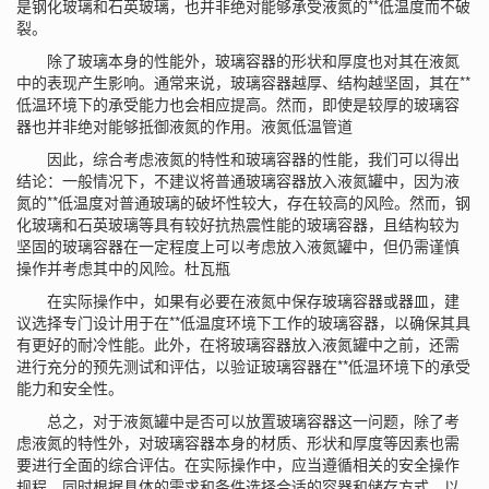
是钢化玻璃和石英玻璃，也并非绝对能够承受液氮的**低温度而不破
裂。
除了玻璃本身的性能外，玻璃容器的形状和厚度也对其在液氮
中的表现产生影响。通常来说，玻璃容器越厚、结构越坚固，其在**
低温环境下的承受能力也会相应提高。然而，即使是较厚的玻璃容
器也并非绝对能够抵御液氮的作用。
液氮低温管道
因此，综合考虑液氮的特性和玻璃容器的性能，我们可以得出
结论：一般情况下，不建议将普通玻璃容器放入液氮罐中，因为液
氮的**低温度对普通玻璃的破坏性较大，存在较高的风险。然而，钢
化玻璃和石英玻璃等具有较好抗热震性能的玻璃容器，且结构较为
坚固的玻璃容器在一定程度上可以考虑放入液氮罐中，但仍需谨慎
操作并考虑其中的风险。
杜瓦瓶
在实际操作中，如果有必要在液氮中保存玻璃容器或器皿，建
议选择专门设计用于在**低温度环境下工作的玻璃容器，以确保其具
有更好的耐冷性能。此外，在将玻璃容器放入液氮罐中之前，还需
进行充分的预先测试和评估，以验证玻璃容器在**低温环境下的承受
能力和安全性。
总之，对于液氮罐中是否可以放置玻璃容器这一问题，除了考
虑液氮的特性外，对玻璃容器本身的材质、形状和厚度等因素也需
要进行全面的综合评估。在实际操作中，应当遵循相关的安全操作
规程，同时根据具体的需求和条件选择合适的容器和储存方式，以