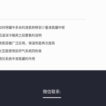
如何将罐中多余的液氮转移到少量液氮罐中呢
低温深冷箱用之前要看的说明
液氮容器广泛应用，保温性能再次提高
杜瓦瓶使用前供气系统四检查
液压系统中液氮罐的作用
微信联系: