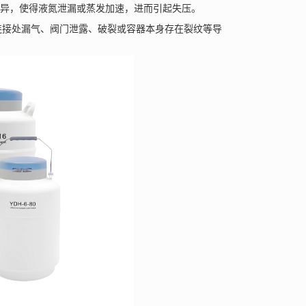
差异，使得液氮泄漏或蒸发加速，进而引起失压。
接处漏气、阀门泄露、破裂或容器本身存在裂纹等导
。