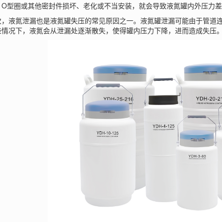
、O型圈或其他密封件损坏、老化或不当安装，就会导致液氮罐内外压力
液氮泄漏也是液氮罐失压的常见原因之一。液氮罐泄漏可能由于管道连
些情况下，液氮会从泄漏处逐渐散失，使得罐内压力下降，进而造成失压