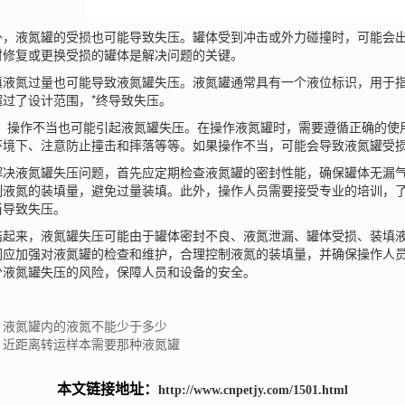
液氮罐的受损也可能导致失压。罐体受到冲击或外力碰撞时，可能会出
时修复或更换受损的罐体是解决问题的关键。
氮过量也可能导致液氮罐失压。液氮罐通常具有一个液位标识，用于指
超过了设计范围，*终导致失压。
操作不当也可能引起液氮罐失压。在操作液氮罐时，需要遵循正确的使用
环境下、注意防止撞击和摔落等等。如果操作不当，可能会导致液氮罐受
液氮罐失压问题，首先应定期检查液氮罐的密封性能，确保罐体无漏气
制液氮的装填量，避免过量装填。此外，操作人员需要接受专业的培训，
当导致失压。
起来，
液氮罐
失压可能由于罐体密封不良、液氮泄漏、罐体受损、装填
们应加强对液氮罐的检查和维护，合理控制液氮的装填量，并确保操作人员
少液氮罐失压的风险，保障人员和设备的安全。
：液氮罐内的液氮不能少于多少
：近距离转运样本需要那种液氮罐
本文链接地址：
http://www.cnpetjy.com/1501.html