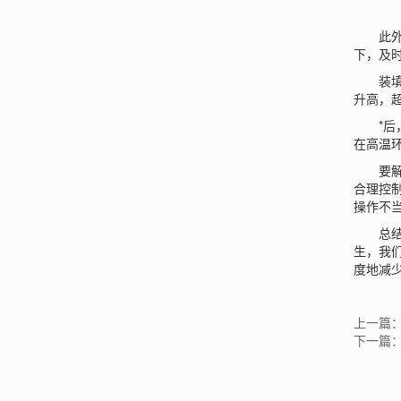
此外，
下，及
装填液
升高，
*后，
在高温
要解决
合理控
操作不
总结
生，我
度地减
上一篇
下一篇