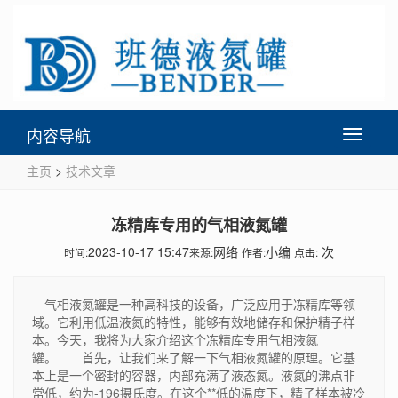
内容导航
Toggle
navigati
主页
>
技术文章
冻精库专用的气相液氮罐
2023-10-17 15:47
网络
小编
次
时间:
来源:
作者:
点击:
气相液氮罐是一种高科技的设备，广泛应用于冻精库等领
域。它利用低温液氮的特性，能够有效地储存和保护精子样
本。今天，我将为大家介绍这个冻精库专用气相液氮
罐。 首先，让我们来了解一下气相液氮罐的原理。它基
本上是一个密封的容器，内部充满了液态氮。液氮的沸点非
常低，约为-196摄氏度。在这个**低的温度下，精子样本被冷