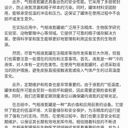
此外，气相液氮罐还具备出色的安全性能。它采用了多层密封
设计，防止液氮泄漏和精子样本的污染。同时，罐体材料坚固耐
用，能够承受低温的冲击和压力。这保证了罐体在使用过程中不会
损坏或发生意外。
在实际应用中，气相液氮罐被广泛用于冻精库、生物医学研究
实验室、动物繁殖中心等领域。它提供了可靠的精子储存解决方
案，使得科学家和医生能够更好地管理和利用这些宝贵的生物资
源。
然而，尽管气相液氮罐在冻精库等场所发挥着巨大作用，但我
们也需要注意一些潜在的风险和注意事项。首先，液氮是一种**冷的
液体，对人体有一定的危害性。在使用气相
液氮罐
时，必须采取适
当的防护措施，避免皮肤直接接触液氮或吸入气体产生的过高温度
变化。
此外，定期维护和检查也是非常重要的。由于液氮的**低温度，
罐体和配件可能会受到一些损坏和磨损，因此需要定期检查和更
换。同时，我们还需要定期测量液位以确保罐内液氮的足够充足。
在总结中，
气相液氮罐
是一种**具价值和应用前景的设备。它提
供了稳定的低温环境、大容量储存和安全保护，为冻精库的运行提
供了强有力的支持。然而，在使用过程中，我们也要注意安全和定
期维护，以保证其长期有效地发挥作用。相信随着科技的不断进
步，气相液氮罐将在生物医学领域继续发挥着重要的作用，并为人