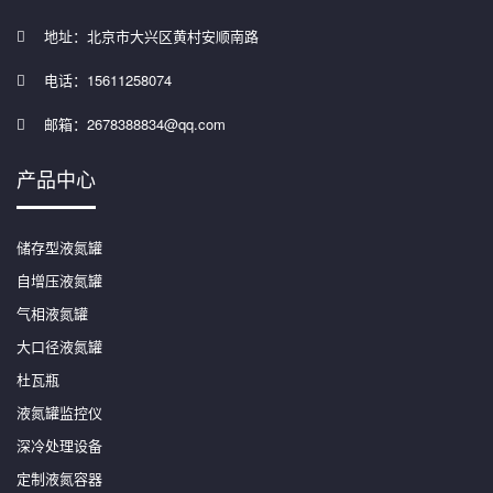
地址：北京市大兴区黄村安顺南路
电话：15611258074
邮箱：2678388834@qq.com
产品中心
储存型液氮罐
自增压液氮罐
气相液氮罐
大口径液氮罐
杜瓦瓶
液氮罐监控仪
深冷处理设备
定制液氮容器