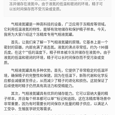
冻并储存在液氮中。由于液氮的低温和密闭的环境，精子可
以长时间保存而不受污染或变质。
气相液氮罐是一种高科技的设备，广泛应用于冻精库等领域。
它利用低温液氮的特性，能够有效地储存和保护精子样本。今天，
我将为大家介绍这个冻精库专用气相液氮罐。
首先，让我们来了解一下气相液氮罐的原理。它基本上是一个
密封的容器，内部充满了液态氮。液氮的沸点非常低，约为-196摄
氏度。在这个**低的温度下，精子样本被冷冻并储存在液氮中。由于
液氮的低温和密闭的环境，精子可以长时间保存而不受污染或变
质。
气相液氮罐具有多种优势。首先，它提供了非常稳定的低温环
境，确保精子的完整性和保健。因为在低温下，新陈代谢和化学反
应都会减缓甚至停止，从而减少了精子的退化和损伤。这就保证了
后续使用时精子仍然具有高活力和受精能力。
其次，气相液氮罐具有优异的储存能力。它可以容纳大量的精
子样本，并且每个样本都可以单**标记和追踪。这在冻精库等场景中
非常重要，因为有时需要长时间保存大批量的精子供应，以满足人
工受孕、生殖医学研究等需求。