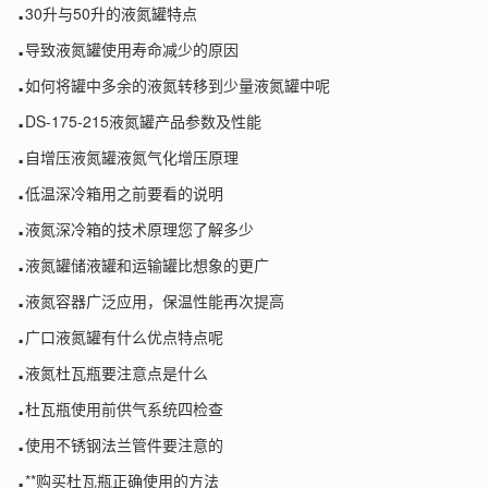
.
30升与50升的液氮罐特点
.
导致液氮罐使用寿命减少的原因
.
如何将罐中多余的液氮转移到少量液氮罐中呢
.
DS-175-215液氮罐产品参数及性能
.
自增压液氮罐液氮气化增压原理
.
低温深冷箱用之前要看的说明
.
液氮深冷箱的技术原理您了解多少
.
液氮罐储液罐和运输罐比想象的更广
.
液氮容器广泛应用，保温性能再次提高
.
广口液氮罐有什么优点特点呢
.
液氮杜瓦瓶要注意点是什么
.
杜瓦瓶使用前供气系统四检查
.
使用不锈钢法兰管件要注意的
.
**购买杜瓦瓶正确使用的方法