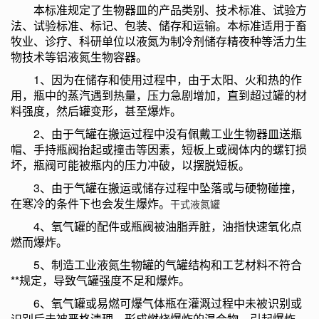
本标准规定了生物器皿的产品类别、技术标准、试验方
法、试验标准、标记、包装、储存和运输。本标准适用于畜
牧业、诊疗、科研单位以液氮为制冷剂储存精夜种等活力生
物技术等铝液氮生物容器。
1、因为在储存和使用过程中，由于太阳、火和热的作
用，瓶中的蒸汽遇到热量，压力急剧增加，直到超过罐的材
料强度，然后罐变形，甚至爆炸。
2、由于气罐在搬运过程中没有佩戴工业生物器皿送瓶
帽、手持瓶阀抬起或撞击等因素，短板上或阀体内的螺钉损
坏，瓶阀可能被瓶内的压力冲破，以摆脱短板。
3、由于气罐在搬运或储存过程中坠落或与硬物碰撞，
在寒冷的条件下也会发生爆炸。
干式液氮罐
4、氧气罐的配件或瓶阀被油脂弄脏，油指快速氧化点
燃而爆炸。
5、制造工业液氮生物罐的气罐结构和工艺材料不符合
**规定，导致气罐强度不足和爆炸。
6、氧气罐或易燃可爆气体瓶在灌溉过程中未被识别或
识别后未被严格清理，形成燃烧爆炸的混合物，引起爆炸。