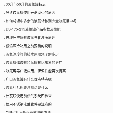
.
30升与50升的液氮罐特点
.
导致液氮罐使用寿命减少的原因
.
如何将罐中多余的液氮转移到少量液氮罐中呢
.
DS-175-215液氮罐产品参数及性能
.
自增压液氮罐液氮气化增压原理
.
低温深冷箱用之前要看的说明
.
液氮深冷箱的技术原理您了解多少
.
液氮罐储液罐和运输罐比想象的更广
.
液氮容器广泛应用，保温性能再次提高
.
广口液氮罐有什么优点特点呢
.
液氮杜瓦瓶要注意点是什么
.
杜瓦瓶使用前供气系统四检查
.
使用不锈钢法兰管件要注意的
.
**购买杜瓦瓶正确使用的方法