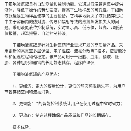
干细胞
液氮罐
具有自动测量和控制功能。它通过低温管道集中提供
液体，降低了操作的劳动强度，提高了生物样品的可靠性。干细胞
液氮罐是生物样品储存的主要设备。它科学地解决了液氮储存过程
中由于容器内的热对流、传导和辐射导致的液氮蒸发损失大的问
题。采用液氮液位控制系统，实时显示高、低液位，超高、超低液
位报警，超温报警，自动控制补液。
干细胞液氮罐是针对生物医药行业需求开发的高质量产品。采
用更新的高真空多层保温、电子温控、液氮分散等**技术，使智能冷
却和恒温过程均匀稳定。该产品可用于干细胞、血浆、精液、胚
胎、各种组织和器官的长期静态储存。
程序降温仪
干细胞液氮罐的产品优点：
1、更经济：更大的容量设计，更低的静态蒸发损失率，为用户
节省存储空间和液氮消耗；
2、更智能：**的智能控制系统让用户在使用过程中省时省力；
3、更放心：制造过程确保产品质量和样品的长期储存。
技术优势：