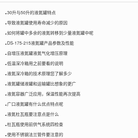
.
30升与50升的液氮罐特点
.
导致液氮罐使用寿命减少的原因
.
如何将罐中多余的液氮转移到少量液氮罐中呢
.
DS-175-215液氮罐产品参数及性能
.
自增压液氮罐液氮气化增压原理
.
低温深冷箱用之前要看的说明
.
液氮深冷箱的技术原理您了解多少
.
液氮罐储液罐和运输罐比想象的更广
.
液氮容器广泛应用，保温性能再次提高
.
广口液氮罐有什么优点特点呢
.
液氮杜瓦瓶要注意点是什么
.
杜瓦瓶使用前供气系统四检查
.
使用不锈钢法兰管件要注意的